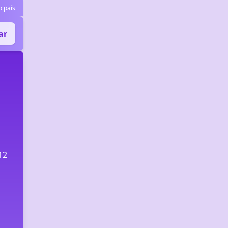
o país
ar
12