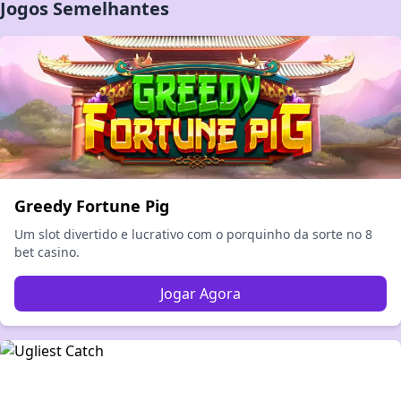
Jogos Semelhantes
Greedy Fortune Pig
Um slot divertido e lucrativo com o porquinho da sorte no 8
bet casino.
Jogar Agora