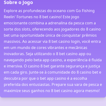
Sobre o Jogo
Explore as profundezas do oceano com Go Fishing
Reelin' Fortunes no 8 bet casino! Este jogo
emocionante combina a adrenalina da pesca com a
sorte dos slots, oferecendo aos jogadores do 8 casino
bet uma oportunidade única de conquistar prêmios
massivos. Ao acessar via 8 bet casino login, você entra
em um mundo de cores vibrantes e mecânicas
inovadoras. Seja utilizando o 8 bet casino app ou
navegando pelo beta app casino, a experiência é fluida
e imersiva. O casino 8 bet garante segurança e justiça
em cada giro. Junte-se à comunidade do 8 casino bet e
descubra por que o bet app casino é a escolha
preferida dos entusiastas. Prepare sua vara de pesca e
maximize seus ganhos no 8 bet casino agora mesmo!