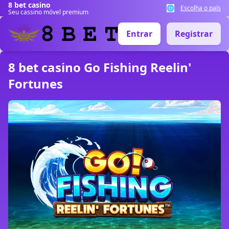
8 bet casino
🌐
Escolha o país
Seu cassino móvel premium
Entrar
Registrar
8 bet casino Go Fishing Reelin'
Fortunes