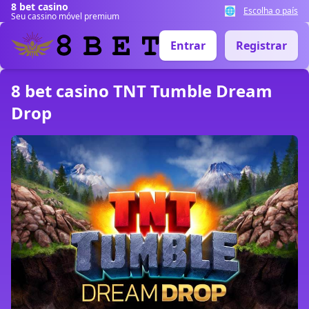
8 bet casino
🌐
Escolha o país
Seu cassino móvel premium
Entrar
Registrar
8 bet casino TNT Tumble Dream
Drop