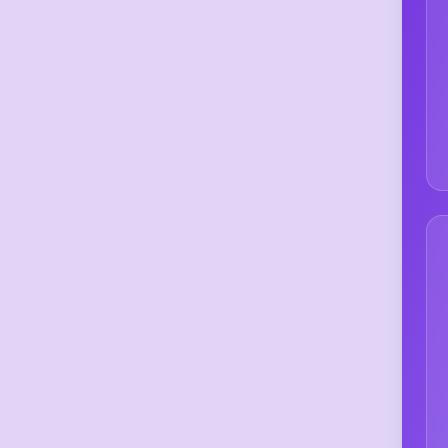
29/06
29/06
29/06
29/06
29/06
29/06
29/06
29/06
29/06
29/06
29/06
29/06
29/06
29/06
29/06
29/06
29/06
29/06
29/06