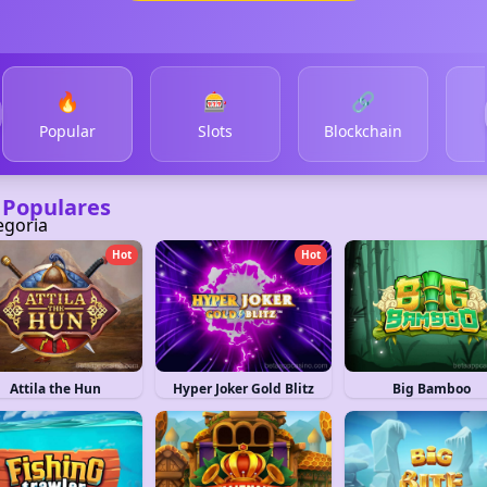
🔥
🎰
🔗
Popular
Slots
Blockchain
Populares
Hot
Hot
Attila the Hun
Hyper Joker Gold Blitz
Big Bamboo