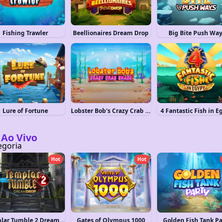
Fishing Trawler
Beellionaires Dream Drop
Big Bite Push Wa
Lure of Fortune
Lobster Bob's Crazy Crab Shack
4 Fantastic Fish in E
Ao Vivo
Hot
Hot
Templar Tumble 2 Dream Drop
Gates of Olympus 1000
Golden Fish Tank Pa