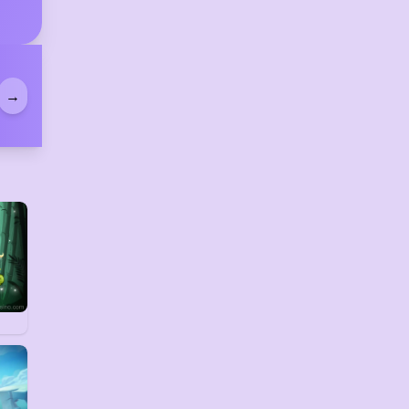
🎥
🎣
→
Ao Vivo
Pescaria