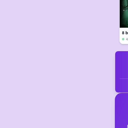
8 
4
29/06
29/06
29/06
29/06
29/06
29/06
29/06
29/06
29/06
29/06
29/06