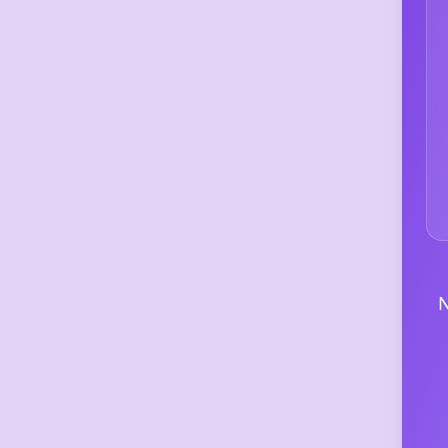
29/06
N