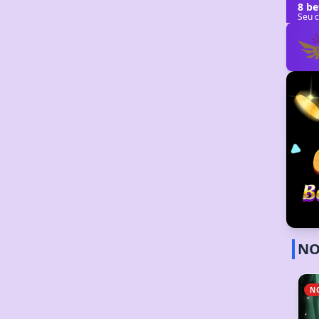
8 be
Seu 
NO
N