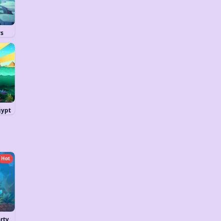
ys
gypt
Hot
rty