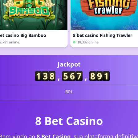
bet casino Big Bamboo
8 bet casino Fishing Trawler
2,781 online
18,302 online
/2026 Joa*** saque concluido de 3,000 BRL ✅
Jackpot
/2026 Joao*** ganhou 3,000 BRL 🏆
/2026 JoaoE*** recebeu bonus 180 BRL 🎉
1
3
8
,
6
6
0
,
9
7
9
/2026 JoaoH*** recebeu cashback 130 BRL 💵
/2026 JoaoL*** acertou o jackpot 19,500 BRL 🚀
BRL
/2026 JoaoC*** saque concluido de 300 BRL 💸
/2026 JoaoEd*** recebeu cashback 150 BRL 💵
/2026 JoaoD*** saque concluido de 900 BRL 🏦
8 Bet Casino
/2026 JoaoEdu*** saque concluido de 3,050 BRL 💸
/2026 JoaoHe*** acertou o jackpot 44,500 BRL 🎰
/2026 JoaoLa*** saque concluido de 400 BRL 🏦
Bem-vindo ao
8 Bet Casino
, sua plataforma definitiv